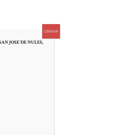
0
APADRINA UN TUBO
AS
CONTACTO
CERRAR
SAN JOSE´DE NULES,
RINCIPAL Y
 2 ⅔ DE
n el tubo