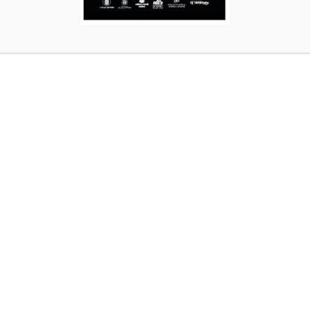
Nombre del padrino
*
Este será el nombre que se grabe en el tubo y
Difunto
Si marca esta opción al lado del nombre se gra
No deseo que se grab
Deseo recibir el certi
AÑADIR AL
CATEGORÍA:
Apadrina un tubo