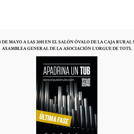
OYECTO
LA HISTORIA
¿POR QUÉ UN ÓRGANO HOY?
HAZTE SOCIO
NOTICI
 DE MAYO A LAS 20H EN EL SALÓN ÓVALO DE LA CAJA RURAL 
ASAMBLEA GENERAL DE LA ASOCIACIÓN L’ORGUE DE TOTS.
TUBOS DE P
FLAUTAS DE
LONGITUD
250,00
€
197 disponibles
Nombre a grabar e