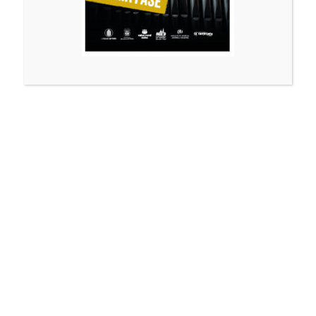
TUBOS DE
PRINCIPAL,
LENGÜETAS Y
FLAUTAS DE 8’’
DE LONGITUD
DEL TUBO BASE
1.000,00
€
150 disponibles