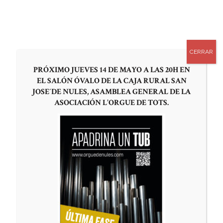
0
APADRINA UN TUBO
CERRAR
Jaume Segura,
PRÓXIMO JUEVES 14 DE MAYO A LAS 20H EN
en
EL SALÓN ÓVALO DE LA CAJA RURAL SAN
representació
JOSE´DE NULES, ASAMBLEA GENERAL DE LA
ASOCIACIÓN L’ORGUE DE TOTS.
del grup
municipal de
Més Nules,
aporta la seva
visió al
projecte de