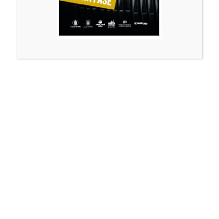
L’orgue
11 Nov
Jaume Segura,
en representació del
grup municipal de
Més Nules, aporta la