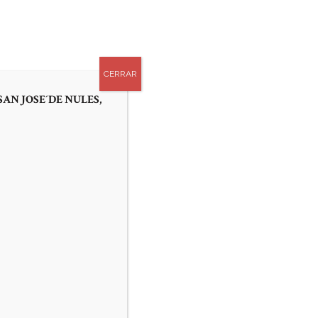
0
APADRINA UN TUBO
AS
CONTACTO
CERRAR
SAN JOSE´DE NULES,
roquial. APADRINA