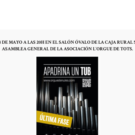
OYECTO
LA HISTORIA
¿POR QUÉ UN ÓRGANO HOY?
HAZTE SOCIO
NOTICI
rimera parte de la entrevi
 DE MAYO A LAS 20H EN EL SALÓN ÓVALO DE LA CAJA RURAL 
l, antiguo vicario de la 
ASAMBLEA GENERAL DE LA ASOCIACIÓN L’ORGUE DE TOTS.
interesante reflexión ento
litúrgica y el órgano