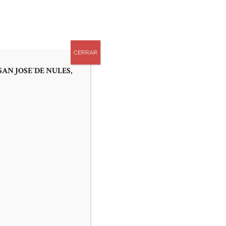
0
APADRINA UN TUBO
AS
CONTACTO
CERRAR
SAN JOSE´DE NULES,